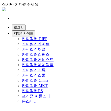
잠시만 기다려주세요
패밀리사이트
카피킬러 DIFF
카피킬러라이트
카피킬러채널
카피킬러캠퍼스
카피킬러콘테스트
카피킬러아이템풀
카피킬러에듀
카피킬러스쿨
카피킬러 China
카피킬러 MKT
카피킬러DS
프리즘 X 몬스터
몬스터T