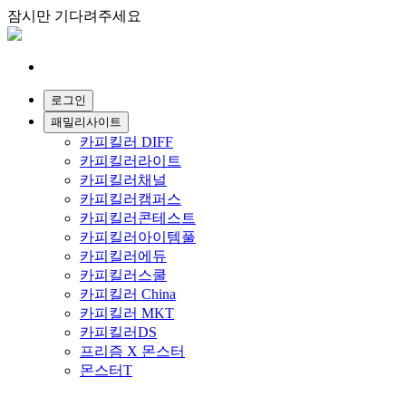
잠시만 기다려주세요
패밀리사이트
카피킬러 DIFF
카피킬러라이트
카피킬러채널
카피킬러캠퍼스
카피킬러콘테스트
카피킬러아이템풀
카피킬러에듀
카피킬러스쿨
카피킬러 China
카피킬러 MKT
카피킬러DS
프리즘 X 몬스터
몬스터T