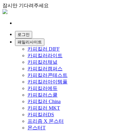
잠시만 기다려주세요
패밀리사이트
카피킬러 DIFF
카피킬러라이트
카피킬러채널
카피킬러캠퍼스
카피킬러콘테스트
카피킬러아이템풀
카피킬러에듀
카피킬러스쿨
카피킬러 China
카피킬러 MKT
카피킬러DS
프리즘 X 몬스터
몬스터T