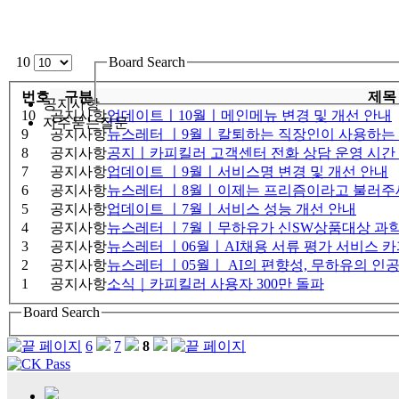
10
Board Search
번호
구분
제목
공지사항
10
공지사항
업데이트ㅣ10월ㅣ메인메뉴 변경 및 개선 안내
자주묻는질문
9
공지사항
뉴스레터 ㅣ9월ㅣ칼퇴하는 직장인이 사용하는
8
공지사항
공지ㅣ카피킬러 고객센터 전화 상담 운영 시간
7
공지사항
업데이트 ㅣ9월ㅣ서비스명 변경 및 개선 안내
6
공지사항
뉴스레터 ㅣ8월ㅣ이제는 프리즘이라고 불러주세요
5
공지사항
업데이트 ㅣ7월ㅣ서비스 성능 개선 안내
4
공지사항
뉴스레터 ㅣ7월ㅣ무하유가 신SW상품대상 과
3
공지사항
뉴스레터 ㅣ06월ㅣAI채용 서류 평가 서비스 카
2
공지사항
뉴스레터 ㅣ05월ㅣ AI의 편향성, 무하유의 
1
공지사항
소식｜카피킬러 사용자 300만 돌파
Board Search
6
7
8